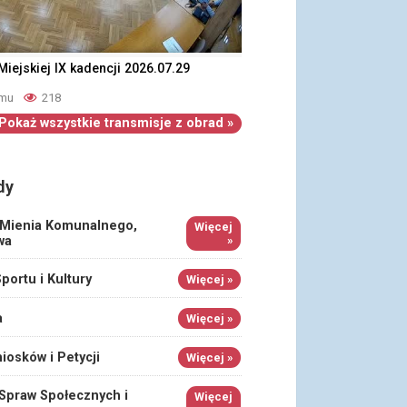
iejskiej IX kadencji 2026.07.29
emu
218
Pokaż wszystkie transmisje z obrad »
dy
 Mienia Komunalnego,
Więcej
wa
»
portu i Kultury
Więcej »
a
Więcej »
iosków i Petycji
Więcej »
 Spraw Społecznych i
Więcej