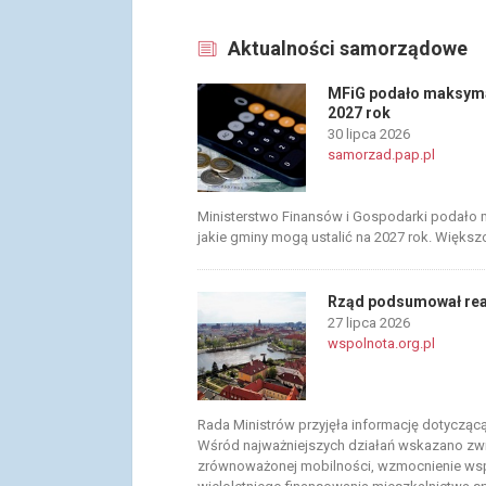
Aktualności samorządowe
MFiG podało maksymal
2027 rok
30 lipca 2026
samorzad.pap.pl
Ministerstwo Finansów i Gospodarki podało 
jakie gminy mogą ustalić na 2027 rok. Większ
Rząd podsumował reali
27 lipca 2026
wspolnota.org.pl
Rada Ministrów przyjęła informację dotyczącą r
Wśród najważniejszych działań wskazano zwi
zrównoważonej mobilności, wzmocnienie ws