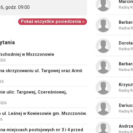
Marcin
6, godz. 09:00
Radny R
Pokaż wszystkie posiedzenia »
Barbar
Radna R
ytania
Dorota
Radna R
 Wschodniej w Mszczonowie
2026
Barbar
Radna R
na skrzyzowaniu ul. Targowej oraz Armii
026
Krzysz
Radny R
nie ulic: Targowej, Czereśniowej,
2026
Darius
Radny R
 ul. Leśnej w Kowiesowie gm. Mszczonów.
26
Andrze
a miejscach postojowych nr 3 i 4 przed
Radny R