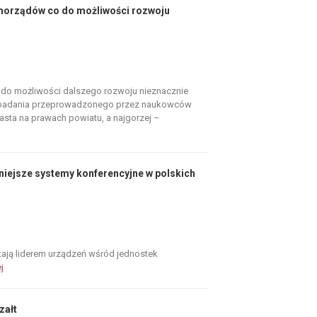
morządów co do możliwości rozwoju
o możliwości dalszego rozwoju nieznacznie
 z badania przeprowadzonego przez naukowców
asta na prawach powiatu, a najgorzej –
niejsze systemy konferencyjne w polskich
tają liderem urządzeń wśród jednostek
j
załt