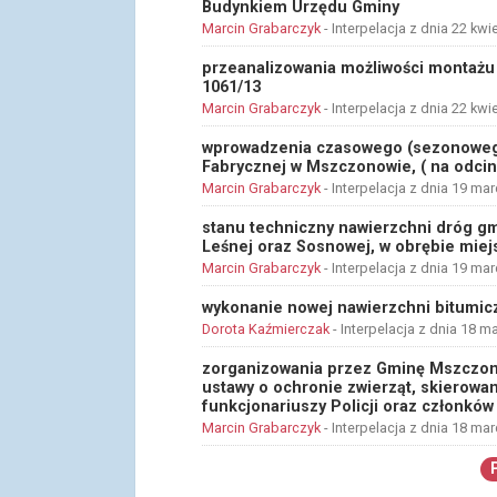
Budynkiem Urzędu Gminy
Marcin Grabarczyk
- Interpelacja z dnia 22 kwi
przeanalizowania możliwości montażu 
1061/13
Marcin Grabarczyk
- Interpelacja z dnia 22 kwi
wprowadzenia czasowego (sezonowego
Fabrycznej w Mszczonowie, ( na odcink
Marcin Grabarczyk
- Interpelacja z dnia 19 ma
stanu techniczny nawierzchni dróg gm
Leśnej oraz Sosnowej, w obrębie mie
Marcin Grabarczyk
- Interpelacja z dnia 19 ma
wykonanie nowej nawierzchni bitumicz
Dorota Kaźmierczak
- Interpelacja z dnia 18 m
zorganizowania przez Gminę Mszczon
ustawy o ochronie zwierząt, skierow
funkcjonariuszy Policji oraz członków
Marcin Grabarczyk
- Interpelacja z dnia 18 ma