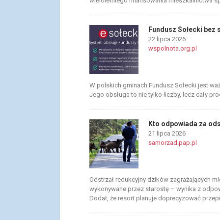
wieloletniego finansowania mieszkalnictwa 
Fundusz Sołecki bez s
22 lipca 2026
wspolnota.org.pl
W polskich gminach Fundusz Sołecki jest waż
Jego obsługa to nie tylko liczby, lecz cały p
Kto odpowiada za od
21 lipca 2026
samorzad.pap.pl
Odstrzał redukcyjny dzików zagrażających m
wykonywane przez starostę – wynika z odpowi
Dodał, że resort planuje doprecyzować przep