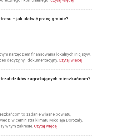
społecznego i komunalnego.
Czytaj więcej
tresu – jak ułatwić pracę gminie?
nym narzędziem finansowania lokalnych inicjatyw.
roces decyzyjny i dokumentacyjny.
Czytaj więcej
strzał dzików zagrażających mieszkańcom?
ieszkańcom to zadanie własne powiatu,
edzi wiceministra klimatu Mikołaja Dorożały.
isy w tym zakresie.
Czytaj więcej