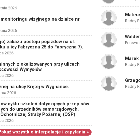
etnia 2026
Mateus
monitoringu wizyjnego na działce nr
Radny R
etnia 2026
Waldem
) zakazu postoju pojazdów na ul.
Przewod
u ulicy Fabryczna 25 do Fabryczna 7).
rca 2026
Marek 
innych zlokalizowanych przy ulicach
Radny R
jscowości Wymysłów.
rca 2026
Grzego
nej na ulicy Krętej w Wygnance.
Radny R
arca 2026
ów cyklu szkoleń dotyczących przepisów
anych do urzędników samorządowych,
 Ochotniczej Straży Pożarnej (OSP)
rca 2026
Pokaż wszystkie interpelacje i zapytania »